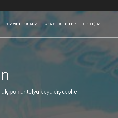
HIZMETLERIMIZ
GENEL BILGILER
İLETIŞIM
an
 alçıpan,antalya boya,dış cephe