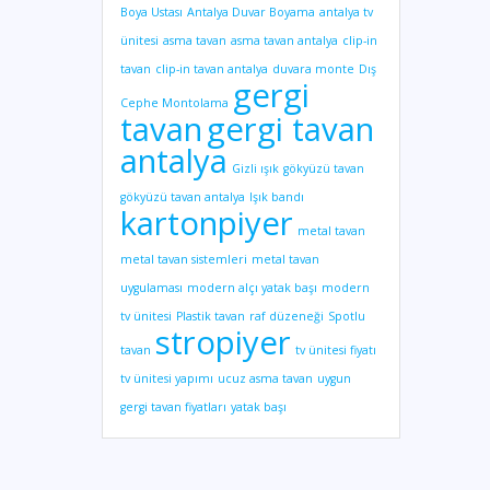
Boya Ustası
Antalya Duvar Boyama
antalya tv
ünitesi
asma tavan
asma tavan antalya
clip-in
tavan
clip-in tavan antalya
duvara monte
Dış
gergi
Cephe Montolama
tavan
gergi tavan
antalya
Gizli ışık
gökyüzü tavan
gökyüzü tavan antalya
Işık bandı
kartonpiyer
metal tavan
metal tavan sistemleri
metal tavan
uygulaması
modern alçı yatak başı
modern
tv ünitesi
Plastik tavan
raf düzeneği
Spotlu
stropiyer
tavan
tv ünitesi fiyatı
tv ünitesi yapımı
ucuz asma tavan
uygun
gergi tavan fiyatları
yatak başı