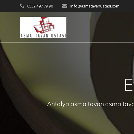
Skip
0532 497 79 90
info@asmatavanustasi.com
to
content
E
Antalya asma tavan,asma tavan 