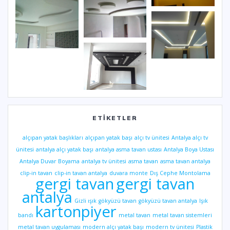
ETIKETLER
alçıpan yatak başlıkları
alçıpan yatak başı
alçı tv ünitesi
Antalya alçı tv
ünitesi
antalya alçı yatak başı
antalya asma tavan ustası
Antalya Boya Ustası
Antalya Duvar Boyama
antalya tv ünitesi
asma tavan
asma tavan antalya
clip-in tavan
clip-in tavan antalya
duvara monte
Dış Cephe Montolama
gergi tavan
gergi tavan
antalya
Gizli ışık
gökyüzü tavan
gökyüzü tavan antalya
Işık
kartonpiyer
bandı
metal tavan
metal tavan sistemleri
metal tavan uygulaması
modern alçı yatak başı
modern tv ünitesi
Plastik