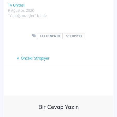
Tv Ünitesi
9 Ağustos 2020
"Yaptığımız işler" içinde
KARTONPIYER
STROPIYER
Yazı
Önceki
Önceki:
Stropiyer
gezinmesi
yazı:
Bir Cevap Yazın