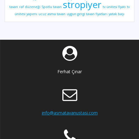
stropiyer
tavan
raf düzeneği
Spotlu tavan
tv ünitesi fiyatı
tv
ünitesi yapımı
ucuz asma tavan
uygun gergi tavan fiyatları
yatak başı
Ferhat Çınar
info@asmatavanustasi.com