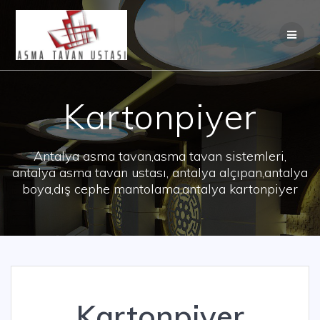
Skip
to
content
Kartonpiyer
Antalya asma tavan,asma tavan sistemleri,
antalya asma tavan ustası, antalya alçıpan,antalya
boya,dış cephe mantolama,antalya kartonpiyer
Kartonpiyer